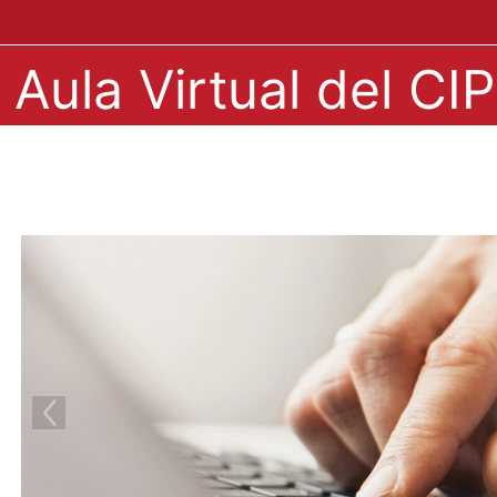
Salta al contenido principal
Aula Virtual del C