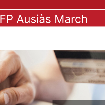
IPFP Ausiàs March