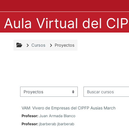
Salta al contenido principal
Aula Virtual del C
Cursos
Proyectos
Buscar cursos
Categorías
VAM: Vivero de Empresas del CIPFP Ausias March
Profesor:
Juan Armada Blanco
Profesor:
jbarberab jbarberab