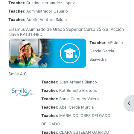
Teacher:
Cristina Hernández López
Teacher:
Administrador Usuario
Teacher:
Adolfo Ventura Salom
Erasmus Alumnado de Grado Superior Curso 25-26. Acción
clave KA131-HED
Teacher:
Mª Jose
Garcia Garcia-
Saavedra
Smile 4.0
Teacher:
Juan Armada Blanco
Teacher:
Rut Beneito Brotons
Teacher:
Sonia Carqués Valera
Op
Teacher:
Abel Cerdà Murcia
Teacher:
MARIA DOLORES DELGADO
DELGADO
Teacher:
CLARA ESTEBAN GARRIDO