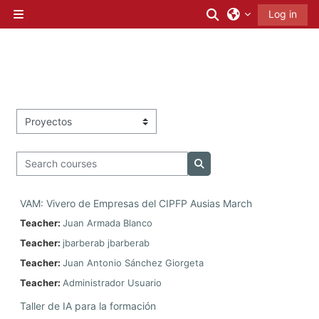
Skip to main content
Toggle search in
Log in
Side panel
Course categories
Search courses
Search courses
VAM: Vivero de Empresas del CIPFP Ausias March
Teacher:
Juan Armada Blanco
Teacher:
jbarberab jbarberab
Teacher:
Juan Antonio Sánchez Giorgeta
Teacher:
Administrador Usuario
Taller de IA para la formación